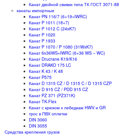
Канат двойной свивки типа ТК ГОСТ 3071-88
канаты импортные
Канат PN 116/7 (6×19+IWRC)
Канат P 1011 (18×7)
Канат P 1012 C (24xK7)
Канат P 1020
Канат P 1933
Канат P 1070 / P 1080 (31WxK7)
Канат 6x36WS+IWRC (6×36 WS – WC)
Канат Drucrane K19/K16
Канат DRAKO 175 LC
Канат K 43 / K 48
Канат P575
Канат D 1315 CZ / D 1315 C / D 1315 CZP
Канат D 915 CZ / PDD 915 CZ
Канат PZ 371 (PZ371K)
Канат TK-Flex
Канат с крюком к лебедкам HWV и GR
трос в ПВХ оплетке
DIN 3060
DIN 3055
Средства крепления грузов