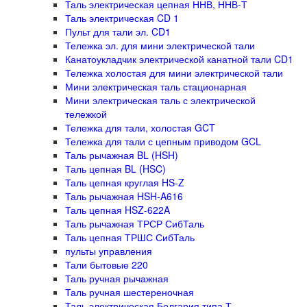
Таль электрическая цепная ННВ, ННВ-Т
Таль электрическая CD 1
Пульт для тали эл. CD1
Тележка эл. для мини электрической тали
Канатоукладчик электрической канатной тали CD1
Тележка холостая для мини электрической тали
Мини электрическая таль стационарная
Мини электрическая таль с электрической
тележкой
Тележка для тали, холостая GCT
Тележка для тали с цепным приводом GCL
Таль рычажная BL (HSH)
Таль цепная BL (HSC)
Таль цепная круглая HS-Z
Таль рычажная HSH-A616
Таль цепная HSZ-622A
Таль рычажная ТРСР СибТаль
Таль цепная ТРШС СибТаль
пульты управления
Тали бытовые 220
Таль ручная рычажная
Таль ручная шестереночная
Таль электрическая Болгария типа Т