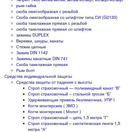
рым-гайка
скоба омегообразная с резьбой
Скоба омегаобразная со штифтом типа СИ (G2130)
скоба такелажная прямая с резьбой
скоба такелажная прямая со штифтом
зажимы DUPLEX
Веревки, шнуры, канаты
Стяжки цепные
Зажим DIN 1142
Зажимы канатные DIN 741
Скоба такелажная прямая
Рым болт
Средства индивидуальной защиты
Средства защиты от падения с высоты
Строп страховочный — полиамидный канат “В”
Строп страховочный – стальной тросик “Б”
Удерживающая привязь безлямочная, УПР I
Когти монтерские ( ЗМО )
Когти монтерские ( Молот )
Строп страховочный – цепь 1,5 метра “Г”
Строп страховочный – синтетическая лента 1,5
метра “А”