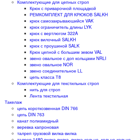
Комплектующие для цепных строп
Крюк с приварочной площадкой
РЕМКОМПЛЕКТ ДЛЯ КРЮКОВ SALKH
крюк самозакрываюшийся VAK
крюк ограничитель длины LYK
крюк с вертлюгом 322A
крюк вилочный SALKH
крюк с проушиной SALK
Крюк цепной с большим зевом VAL
звено овальное с доп кольцами NRLI
звено овальное NOR
звено соединительное LL
цепь класса Т8
Комплектующие для текстильных строп
нить для строп
Лента текстильная
Такелаж
цепь короткозвенная DIN 766
цепь DIN 763
канат полиамидный
веревка капроновая
талреп грузовой вилка-вилка
талреп 1480 вилка-вилка, вилка-кольцо, кольцо-кольцо