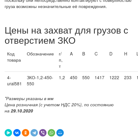
поскольку они непосредственно контактируют с поверхностью
груза возможны незначительные её повреждения.
Цены на захват для грузов с
отверстием ЗКО
Код
Обозначение
г/
A
B
C
D
H
товара
п,
т
4-
ЗКО-1,2-450-
1,2
450
550
1417
1222
233
ural581
550
*Размеры указаны в мм
Цена розничная (с учетом НДС 20%), по состоянию
на
29.10.2020