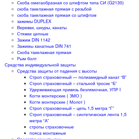
Скоба омегаобразная со штифтом типа СИ (G2130)
скоба такелажная прямая с резьбой
скоба такелажная прямая со штифтом
зажимы DUPLEX
Веревки, шнуры, канаты
Стяжки цепные
Зажим DIN 1142
Зажимы канатные DIN 741
Скоба такелажная прямая
Рым болт
Средства индивидуальной защиты
Средства защиты от падения с высоты
Строп страховочный — полиамидный канат “В”
Строп страховочный – стальной тросик “Б”
Удерживающая привязь безлямочная, УПР I
Когти монтерские ( ЗМО )
Когти монтерские ( Молот )
Строп страховочный – цепь 1,5 метра “Г”
Строп страховочный – синтетическая лента 1,5
метра “А”
стропы страховочные
пояса монтажные
Средства защиты рук