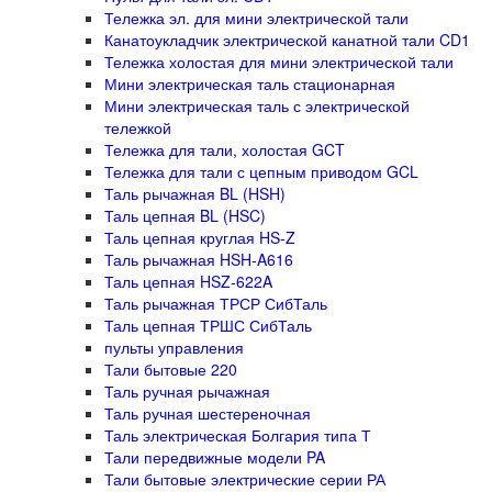
Тележка эл. для мини электрической тали
Канатоукладчик электрической канатной тали CD1
Тележка холостая для мини электрической тали
Мини электрическая таль стационарная
Мини электрическая таль с электрической
тележкой
Тележка для тали, холостая GCT
Тележка для тали с цепным приводом GCL
Таль рычажная BL (HSH)
Таль цепная BL (HSC)
Таль цепная круглая HS-Z
Таль рычажная HSH-A616
Таль цепная HSZ-622A
Таль рычажная ТРСР СибТаль
Таль цепная ТРШС СибТаль
пульты управления
Тали бытовые 220
Таль ручная рычажная
Таль ручная шестереночная
Таль электрическая Болгария типа Т
Тали передвижные модели PA
Тали бытовые электрические серии РА