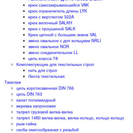
крюк самозакрываюшийся VAK
крюк ограничитель длины LYK
крюк с вертлюгом 322A
крюк вилочный SALKH
крюк с проушиной SALK
Крюк цепной с большим зевом VAL
звено овальное с доп кольцами NRLI
звено овальное NOR
звено соединительное LL
цепь класса Т8
Комплектующие для текстильных строп
нить для строп
Лента текстильная
Такелаж
цепь короткозвенная DIN 766
цепь DIN 763
канат полиамидный
веревка капроновая
талреп грузовой вилка-вилка
талреп 1480 вилка-вилка, вилка-кольцо, кольцо-кольцо
рым-гайка
скоба омегообразная с резьбой