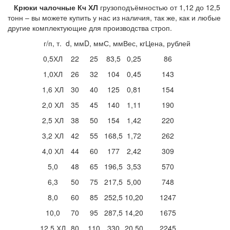
Крюки чалочные Кч ХЛ
грузоподъёмностью от 1,12 до 12,5
тонн – вы можете купить у нас из наличия, так же, как и любые
другие комплектующие для производства строп.
г/п, т.
d, мм
D, мм
С, мм
Вес, кг
Цена, рублей
0,5ХЛ
22
25
83,5
0,25
86
1,0ХЛ
26
32
104
0,45
143
1,6 ХЛ
30
40
125
0,81
154
2,0 ХЛ
35
45
140
1,11
190
2,5 ХЛ
38
50
154
1,42
220
3,2 ХЛ
42
55
168,5
1,72
262
4,0 ХЛ
44
60
177
2,42
309
5,0
48
65
196,5
3,53
570
6,3
50
75
217,5
5,00
748
8,0
60
85
252,5
10,20
1247
10,0
70
95
287,5
14,20
1675
12,5 ХЛ
80
110
330
20,50
2245