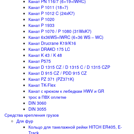
Канат PN 116/7 (6×19+IWRC)
Канат P 1011 (18×7)
Канат P 1012 C (24xK7)
Канат P 1020
Канат P 1933
Канат P 1070 / P 1080 (31WxK7)
Канат 6x36WS+IWRC (6×36 WS – WC)
Канат Drucrane K19/K16
Канат DRAKO 175 LC
Канат K 43 / K 48
Канат P575
Канат D 1315 CZ / D 1315 C / D 1315 CZP
Канат D 915 CZ / PDD 915 CZ
Канат PZ 371 (PZ371K)
Канат TK-Flex
Канат с крюком к лебедкам HWV и GR
трос в ПВХ оплетке
DIN 3060
DIN 3055
Средства крепления грузов
Для фур
Кольцо для такелажной рейки HITCH ER405, E-
Track