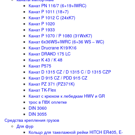
Канат PN 116/7 (6×19+IWRC)
Канат P 1011 (18×7)
Канат P 1012 C (24xK7)
Канат P 1020
Канат P 1933
Канат P 1070 / P 1080 (31WxK7)
Канат 6x36WS+IWRC (6×36 WS – WC)
Канат Drucrane K19/K16
Канат DRAKO 175 LC
Канат K 43 / K 48
Канат P575
Канат D 1315 CZ / D 1315 C / D 1315 CZP
Канат D 915 CZ / PDD 915 CZ
Канат PZ 371 (PZ371K)
Канат TK-Flex
Канат с крюком к лебедкам HWV и GR
трос в ПВХ оплетке
DIN 3060
DIN 3055
Средства крепления грузов
Для фур
Кольцо для такелажной рейки HITCH ER405, E-