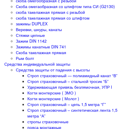
скоба омегообразная с резьбой
Скоба омегаобразная со штифтом типа СИ (G2130)
скоба такелажная прямая с резьбой
скоба такелажная прямая со штифтом
зажимы DUPLEX
Веревки, шнуры, канаты
Стяжки цепные
Зажим DIN 1142
Зажимы канатные DIN 741
Скоба такелажная прямая
Рым болт
Средства индивидуальной защиты
Средства защиты от падения с высоты
Строп страховочный — полиамидный канат “В”
Строп страховочный – стальной тросик “Б”
Удерживающая привязь безлямочная, УПР I
Когти монтерские ( ЗМО )
Когти монтерские ( Молот )
Строп страховочный – цепь 1,5 метра “Г”
Строп страховочный – синтетическая лента 1,5
метра “А”
стропы страховочные
пояса монтажные