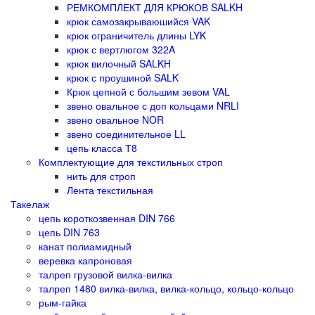
РЕМКОМПЛЕКТ ДЛЯ КРЮКОВ SALKH
крюк самозакрываюшийся VAK
крюк ограничитель длины LYK
крюк с вертлюгом 322A
крюк вилочный SALKH
крюк с проушиной SALK
Крюк цепной с большим зевом VAL
звено овальное с доп кольцами NRLI
звено овальное NOR
звено соединительное LL
цепь класса Т8
Комплектующие для текстильных строп
нить для строп
Лента текстильная
Такелаж
цепь короткозвенная DIN 766
цепь DIN 763
канат полиамидный
веревка капроновая
талреп грузовой вилка-вилка
талреп 1480 вилка-вилка, вилка-кольцо, кольцо-кольцо
рым-гайка