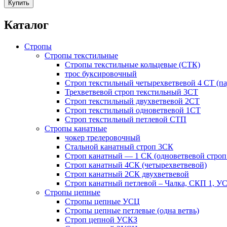
Купить
Каталог
Стропы
Стропы текстильные
Стропы текстильные кольцевые (СТК)
трос буксировочный
Строп текстильный четырехветвевой 4 СТ (па
Трехветвевой строп текстильный 3CT
Строп текстильный двухветвевой 2СТ
Строп текстильный одноветвевой 1СТ
Строп текстильный петлевой СТП
Стропы канатные
чокер трелеровочный
Стальной канатный строп 3СК
Строп канатный — 1 СК (одноветвевой строп
Строп канатный 4СК (четырехветвевой)
Строп канатный 2СК двухветвевой
Строп канатный петлевой – Чалка, СКП 1, У
Стропы цепные
Стропы цепные УСЦ
Стропы цепные петлевые (одна ветвь)
Строп цепной УСКЗ