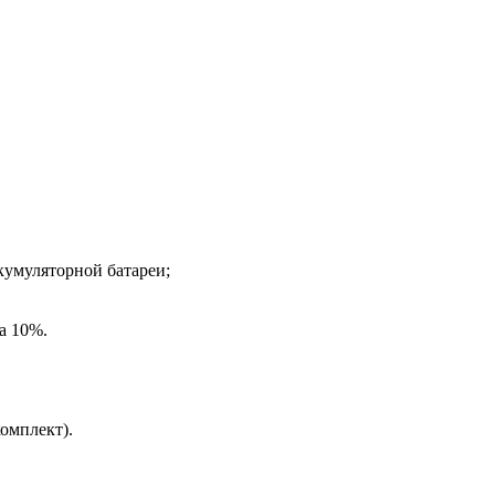
кумуляторной батареи;
а 10%.
омплект).