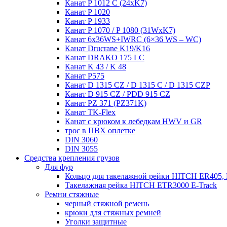
Канат P 1012 C (24xK7)
Канат P 1020
Канат P 1933
Канат P 1070 / P 1080 (31WxK7)
Канат 6x36WS+IWRC (6×36 WS – WC)
Канат Drucrane K19/K16
Канат DRAKO 175 LC
Канат K 43 / K 48
Канат P575
Канат D 1315 CZ / D 1315 C / D 1315 CZP
Канат D 915 CZ / PDD 915 CZ
Канат PZ 371 (PZ371K)
Канат TK-Flex
Канат с крюком к лебедкам HWV и GR
трос в ПВХ оплетке
DIN 3060
DIN 3055
Средства крепления грузов
Для фур
Кольцо для такелажной рейки HITCH ER405, 
Такелажная рейка HITCH ETR3000 E-Track
Ремни стяжные
черный стяжной ремень
крюки для стяжных ремней
Уголки защитные