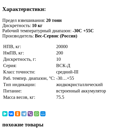
Характеристики:
Предел взвешивания:
20 тонн
Дискретность:
10 кг
Рабочий температурный диапазон:
-30С +55С
Производитель:
Вес-Сервис (Россия)
НПВ, кг:
20000
НмПВ, кг:
200
Дискретность, г:
10
Серия:
ВСК-Д
Класс точности:
средний-III
Раб. темпер. диапазон, °С:
-30…+55
Тип индикации:
жидкокристаллический
Питание:
встроенный аккумулятор
Масса весов, кг:
75.5
похожие товары