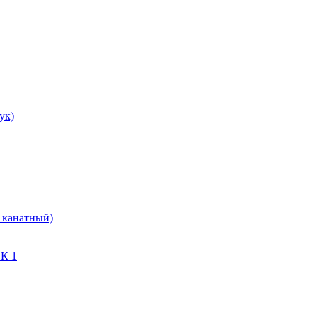
ук)
 канатный)
СК 1