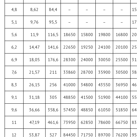
4,8
8,62
84,4
–
–
–
–
15
5,1
9,76
95,5
–
–
–
–
17
5,6
11,9
116,5
18650
15800
19800
16800
20
6,2
14,47
141,6
22650
19250
24100
20100
25
6,9
18,05
176,6
28300
24000
30050
25500
31
7,6
21,57
211
33860
28700
35900
30500
38
8,3
26,15
256
41000
34800
43550
36950
46
9,1
31,18
305
48850
41500
51900
44100
55
9,6
36,66
358,6
57450
48850
61050
51850
64
11
47,19
461,6
73950
62850
78600
66750
83
12
53,87
527
84450
71750
89700
76200
95