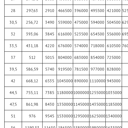
28
297,63
2910
466500
396000
495500
421000
52
30,5
256,72
3490
559000
475000
594000
504500
62
32
393,06
3845
616000
523500
654500
556000
69
33,5
431,18
4220
676000
574000
718000
610500
76
37
512
5015
804000
683000
854000
725000
39,5
586,59
5740
919500
781500
977000
828000
42
668,12
6535
1045000
890000
1110000
945000
44,5
755,11
7385
1180000
1000000
1255000
1035000
47,5
861,98
8430
1350000
1145000
1435000
1185000
51
976
9545
1530000
1295000
1625000
1340000
56
1190,53
11650
186500
1580000
1980000
1635000