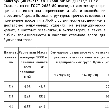
Конструкция каната ГОСТ 2688-80
: 6х19(1+6+6/6)+1 о.с
Стальной канат
ГОСТ 2688-80
подходит для эксплуатации
при интенсивном знакопеременном изгибе и воздействии
агрессивной среды. Высокая структурная прочность позволяет
применение тросов типа ЛК-Р с органическим сердечником в
достаточно напряженных условиях: на металлургических
кранах, в шахтных установках, в экскаваторах, а также в
рыбной промышленности в качестве стального троса для
буксировки трала.
Диаметр
Расчетная
Масса
Суммарное разрывное усилие всех 
каната,
площадь
1000 м.
разрывное усилие каната в целом
мм
сечения
каната,
маркировочных групп, Н/мм2 (к
всех
кг.
проволок,
1570(160)
1670(170)
мм2
3,6
4,98
48,8
–
–
–
–
2
3,8
5,63
55,1
–
–
–
–
9
4,1
6,55
64,1
–
–
–
–
11