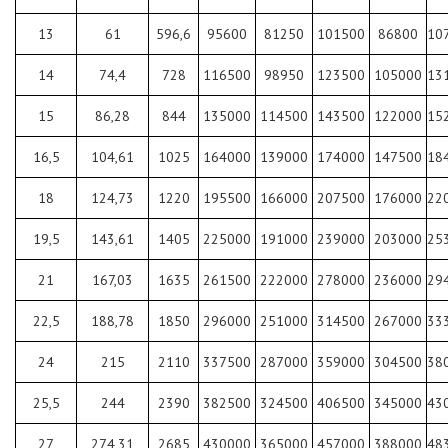
13
61
596,6
95600
81250
101500
86800
10
14
74,4
728
116500
98950
123500
105000
13
15
86,28
844
135000
114500
143500
122000
15
16,5
104,61
1025
164000
139000
174000
147500
18
18
124,73
1220
195500
166000
207500
176000
22
19,5
143,61
1405
225000
191000
239000
203000
25
21
167,03
1635
261500
222000
278000
236000
29
22,5
188,78
1850
296000
251000
314500
267000
33
24
215
2110
337500
287000
359000
304500
38
25,5
244
2390
382500
324500
406500
345000
43
27
274,31
2685
430000
365000
457000
388000
48