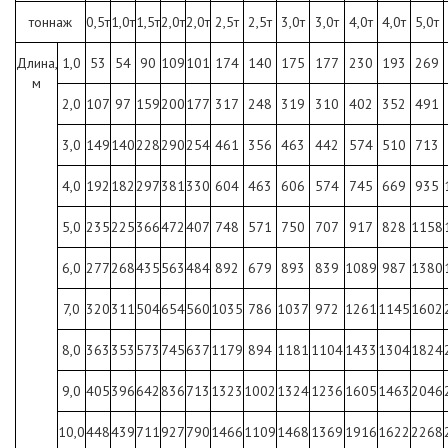
тоннаж
0,5т
1,0т
1,5т
2,0т
2,0т
2,5т
2,5т
3,0т
3,0т
4,0т
4,0т
5,0т
Длина,
1,0
53
54
90
109
101
174
140
175
177
230
193
269
м
2,0
107
97
159
200
177
317
248
319
310
402
352
491
3,0
149
140
228
290
254
461
356
463
442
574
510
713
4,0
192
182
297
381
330
604
463
606
574
745
669
935
5,0
235
225
366
472
407
748
571
750
707
917
828
1158
6,0
277
268
435
563
484
892
679
893
839
1089
987
1380
7,0
320
311
504
654
560
1035
786
1037
972
1261
1145
1602
8,0
363
353
573
745
637
1179
894
1181
1104
1433
1304
1824
9,0
405
396
642
836
713
1323
1002
1324
1236
1605
1463
2046
10,0
448
439
711
927
790
1466
1109
1468
1369
1916
1622
2268