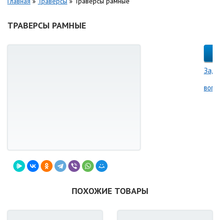
Главная
»
Траверсы
»
Траверсы рамные
ТРАВЕРСЫ РАМНЫЕ
Зада
вопр
ПОХОЖИЕ ТОВАРЫ