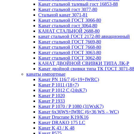
Канат стальной талевый гост 16853-88
Канат стальной гост 3077-80
Стальной канат 3071-81
Канат стальной ГОСТ 3066-80
Канат стальной гост 3064-80
КАНАТ СТАЛЬНОЙ 2688-80
канат стальной ГОСТ 2172-80 авиационный
Канат стальной ГОСТ 7669-80
Канат стальной ГОСТ 7668-80
Канат стальной ГОСТ 3063-80
Канат стальной ГОСТ 3062-80
КАНАТ ДВОЙНОЙ СВИВКИ ТИПА ЛК-Р
Канат двойной свивки типа ТК ГОСТ 3071-8
канаты импортные
Канат PN 116/7 (6×19+IWRC)
Канат P 1011 (18×7)
Канат P 1012 C (24xK7)
Канат P 1020
Канат P 1933
Канат P 1070 / P 1080 (31WxK7)
Канат 6x36WS+IWRC (6×36 WS – WC)
Канат Drucrane K19/K16
Канат DRAKO 175 LC
Канат K 43 / K 48
Канат P575