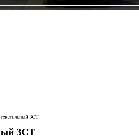
п текстильный 3CT
ный 3CT