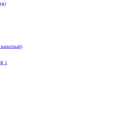
ук)
 канатный)
СК 1