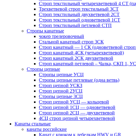
Строп текстильный четырехветвевой 4 СТ (па
Трехветвевой строп текстильный 3CT
Строп текстильный двухветвевой 2СТ
Строп текстильный одноветвевой 1СТ
Строп текстильный петлевой СТП
Стропы канатные
чокер трелеровочный
Стальной канатный строп 3СК
Строп канатный — 1 СК (одноветвевой строп
Строп канатный 4СК (четырехветвевой)
Строп канатный 2СК двухветвевой
Строп канатный петлевой – Чалка, СКП 1, У
Стропы цепные
Стропы цепные УСЦ
Стропы цепные петлевые (одна ветвь)
Строп цепной УСКЗ
Строп цепной 2УСЦ
Стропы цепные 3СЦ
Строп цепной УСЦ — кольцевой
Строп цепной 1СЦ — одноветвевой
Строп цепной 2СЦ — двухветвевой
4СЦ строп цепной четырехветвевой
Канаты стальные
канаты российские
Канат с крюком к лебедкам HWV и GR