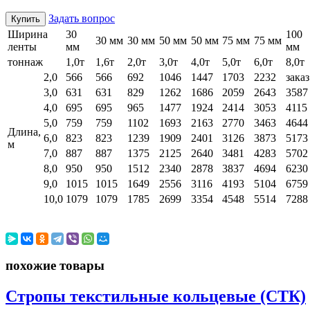
Задать вопрос
Купить
Ширина
30
100
30 мм
30 мм
50 мм
50 мм
75 мм
75 мм
ленты
мм
мм
тоннаж
1,0т
1,6т
2,0т
3,0т
4,0т
5,0т
6,0т
8,0т
2,0
566
566
692
1046
1447
1703
2232
заказ
3,0
631
631
829
1262
1686
2059
2643
3587
4,0
695
695
965
1477
1924
2414
3053
4115
5,0
759
759
1102
1693
2163
2770
3463
4644
Длина,
6,0
823
823
1239
1909
2401
3126
3873
5173
м
7,0
887
887
1375
2125
2640
3481
4283
5702
8,0
950
950
1512
2340
2878
3837
4694
6230
9,0
1015
1015
1649
2556
3116
4193
5104
6759
10,0
1079
1079
1785
2699
3354
4548
5514
7288
похожие товары
Стропы текстильные кольцевые (СТК)