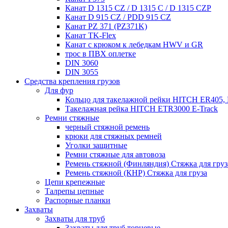
Канат D 1315 CZ / D 1315 C / D 1315 CZP
Канат D 915 CZ / PDD 915 CZ
Канат PZ 371 (PZ371K)
Канат TK-Flex
Канат с крюком к лебедкам HWV и GR
трос в ПВХ оплетке
DIN 3060
DIN 3055
Средства крепления грузов
Для фур
Кольцо для такелажной рейки HITCH ER405, 
Такелажная рейка HITCH ETR3000 E-Track
Ремни стяжные
черный стяжной ремень
крюки для стяжных ремней
Уголки защитные
Ремни стяжные для автовоза
Ремень стяжной (Финляндия) Стяжка для груз
Ремень стяжной (КНР) Стяжка для груза
Цепи крепежные
Талрепы цепные
Распорные планки
Захваты
Захваты для труб
Захваты для труб торцевые