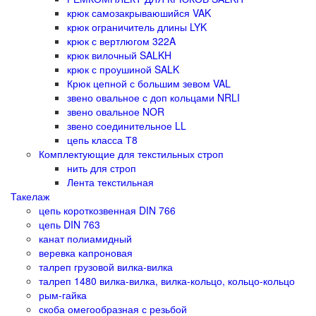
крюк самозакрываюшийся VAK
крюк ограничитель длины LYK
крюк с вертлюгом 322A
крюк вилочный SALKH
крюк с проушиной SALK
Крюк цепной с большим зевом VAL
звено овальное с доп кольцами NRLI
звено овальное NOR
звено соединительное LL
цепь класса Т8
Комплектующие для текстильных строп
нить для строп
Лента текстильная
Такелаж
цепь короткозвенная DIN 766
цепь DIN 763
канат полиамидный
веревка капроновая
талреп грузовой вилка-вилка
талреп 1480 вилка-вилка, вилка-кольцо, кольцо-кольцо
рым-гайка
скоба омегообразная с резьбой