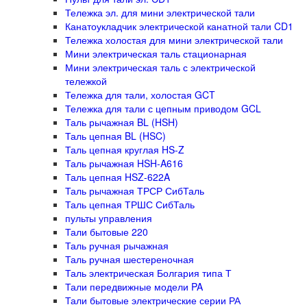
Тележка эл. для мини электрической тали
Канатоукладчик электрической канатной тали CD1
Тележка холостая для мини электрической тали
Мини электрическая таль стационарная
Мини электрическая таль с электрической
тележкой
Тележка для тали, холостая GCT
Тележка для тали с цепным приводом GCL
Таль рычажная BL (HSH)
Таль цепная BL (HSC)
Таль цепная круглая HS-Z
Таль рычажная HSH-A616
Таль цепная HSZ-622A
Таль рычажная ТРСР СибТаль
Таль цепная ТРШС СибТаль
пульты управления
Тали бытовые 220
Таль ручная рычажная
Таль ручная шестереночная
Таль электрическая Болгария типа Т
Тали передвижные модели PA
Тали бытовые электрические серии РА