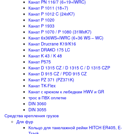
Канат PN 116/7 (6×19+IWRC)
Канат P 1011 (18×7)
Канат P 1012 C (24xK7)
Канат P 1020
Канат P 1933
Канат P 1070 / P 1080 (31WxK7)
Канат 6x36WS+IWRC (6×36 WS – WC)
Канат Drucrane K19/K16
Канат DRAKO 175 LC
Канат K 43 / K 48
Канат P575
Канат D 1315 CZ / D 1315 C / D 1315 CZP
Канат D 915 CZ / PDD 915 CZ
Канат PZ 371 (PZ371K)
Канат TK-Flex
Канат с крюком к лебедкам HWV и GR
трос в ПВХ оплетке
DIN 3060
DIN 3055
Средства крепления грузов
Для фур
Кольцо для такелажной рейки HITCH ER405, E-
Track