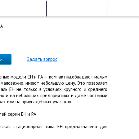
Cтатьи
Контакты
PA
ь
Задать вопрос
рные модели EH и PA — компактны,обладают малым
немаловажно, имеют небольшую цену. Это позволяет
таль EH не только в условиях крупного и среднего
 но и на небольших предприятиях и даже частными
жах или на приусадебных участках.
лей серии EH и РА
ческая стационарная типа EH предназначена для