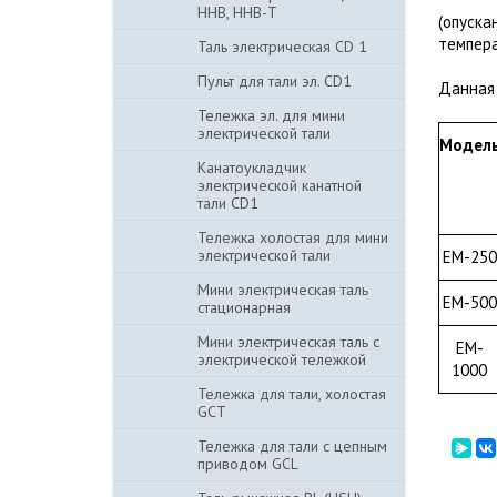
ННВ, ННВ-Т
(опуска
темпера
Таль электрическая CD 1
Пульт для тали эл. CD1
Данная 
Тележка эл. для мини
электрической тали
Модел
Канатоукладчик
электрической канатной
тали CD1
Тележка холостая для мини
электрической тали
EM-250
Мини электрическая таль
EM-500
стационарная
Мини электрическая таль с
EM-
электрической тележкой
1000
Тележка для тали, холостая
GCT
Тележка для тали с цепным
приводом GCL