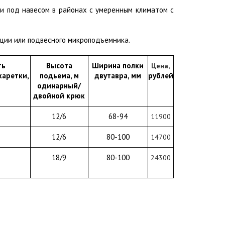
ли под навесом в районах с умеренным климатом с
кции или подвесного микроподъемника.
ть
Высота
Ширина полки
Цена,
каретки,
подьема, м
двутавра, мм
рублей
одинарный/
двойной крюк
12/6
68-94
11900
12/6
80-100
14700
18/9
80-100
24300