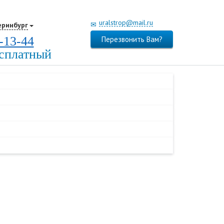
uralstrop@mail.ru
еринбург
-13-44
Перезвонить Вам?
есплатный