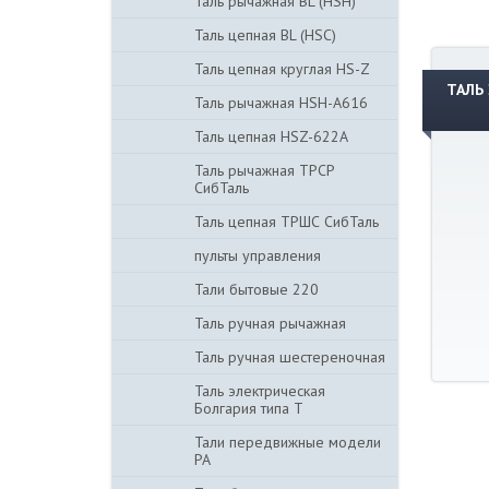
Таль рычажная BL (HSH)
Таль цепная BL (HSC)
Таль цепная круглая HS-Z
ТАЛЬ
Таль рычажная HSH-A616
Таль цепная HSZ-622A
Таль рычажная ТРСР
СибТаль
Таль цепная ТРШС СибТаль
пульты управления
Тали бытовые 220
Таль ручная рычажная
Таль ручная шестереночная
Таль электрическая
Болгария типа Т
Тали передвижные модели
PA