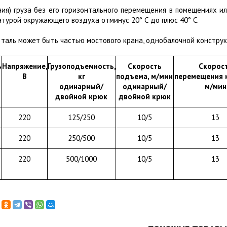
ния) груза без его горизонтального перемещения в помещениях и
турой окружающего воздуха отминус 20° С до плюс 40° С.
таль может быть частью мостового крана, однобалочной констру
ь
Напряжение,
Грузоподъемность,
Скорость
Скорос
В
кг
подъема, м/мин
перемещения 
одинарный/
одинарный/
м/мин
двойной крюк
двойной крюк
220
125/250
10/5
13
220
250/500
10/5
13
220
500/1000
10/5
13