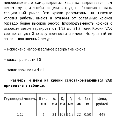
непроизвольного самораскрытия. Защелка закрывается под
весом груза, и чтобы отцепить груз, необходимо нажать
специальный рычаг. Эти крюки рассчитаны на тяжелые
условия работы, имеют в отличии от остальных крюков
гораздо более высокий ресурс. Грузоподъёмность крюков с
широким зевом варьирует от 1,12 до 21,2 тонн. Крюки VAK
соответствуют 8 классу прочности и имеют 4х кратный её
запас. – повышенный ресурс
– исключено непроизвольное раскрытие крюка
– класс прочности Т8
– запас прочности 4 к 1
Размеры и цены на крюки самозакрывающиеся VAK
приведены в таблице:
Грузоподъёмность,
Цепь,
A,
K,
P,
H,
Вес,
Цена,
т
мм
мм
мм
мм
мм
кг
рублей
1,12
6
21
108
31,5
22
0,50
449