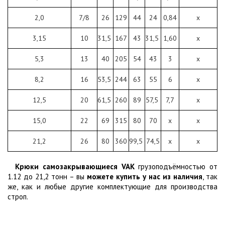
2,0
7/8
26
129
44
24
0,84
х
3,15
10
31,5
167
43
31,5
1,60
х
5,3
13
40
205
54
43
3
х
8,2
16
53,5
244
63
55
6
х
12,5
20
61,5
260
89
57,5
7,7
х
15,0
22
69
315
80
70
х
х
21,2
26
80
360
99,5
74,5
х
х
Крюки самозакрывающиеся VAK
грузоподъёмностью от
1.12 до 21,2 тонн – вы
можете купить у нас из наличия
, так
же, как и любые другие комплектующие для производства
строп.