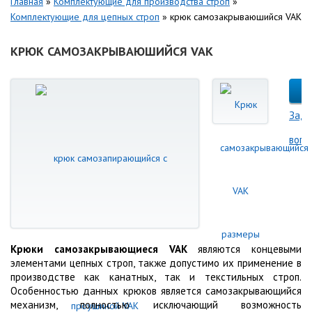
Главная
»
Комплектующие для производства строп
»
Комплектующие для цепных строп
»
крюк самозакрываюшийся VAK
КРЮК САМОЗАКРЫВАЮШИЙСЯ VAK
Зада
вопр
Крюки самозакрывающиеся VAK
являются концевыми
элементами цепных строп, также допустимо их применение в
производстве как канатных, так и текстильных строп.
Особенностью данных крюков является самозакрывающийся
механизм, полностью исключающий возможность