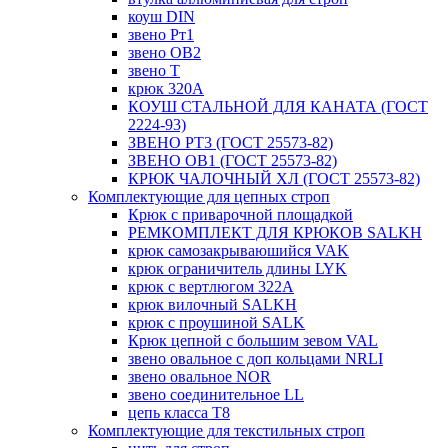
коуш DIN
звено Рт1
звено ОВ2
звено Т
крюк 320А
КОУШ СТАЛЬНОЙ ДЛЯ КАНАТА (ГОСТ
2224-93)
ЗВЕНО РТ3 (ГОСТ 25573-82)
ЗВЕНО ОВ1 (ГОСТ 25573-82)
КРЮК ЧАЛОЧНЫЙ ХЛ (ГОСТ 25573-82)
Комплектующие для цепных строп
Крюк с приварочной площадкой
РЕМКОМПЛЕКТ ДЛЯ КРЮКОВ SALKH
крюк самозакрываюшийся VAK
крюк ограничитель длины LYK
крюк с вертлюгом 322A
крюк вилочный SALKH
крюк с проушиной SALK
Крюк цепной с большим зевом VAL
звено овальное с доп кольцами NRLI
звено овальное NOR
звено соединительное LL
цепь класса Т8
Комплектующие для текстильных строп