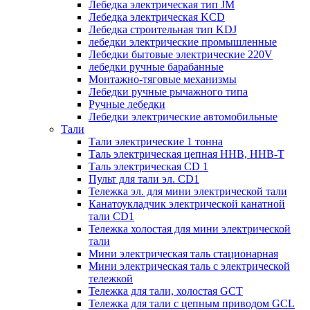
Лебедка электрическая тип JM
Лебедка электрическая KCD
Лебедка строительная тип KDJ
лебедки электрические промышленные
Лебедки бытовые электрические 220V
лебедки ручные барабанные
Монтажно-тяговые механизмы
Лебедки ручные рычажного типа
Ручные лебедки
Лебедки электрические автомобильные
Тали
Тали электрические 1 тонна
Таль электрическая цепная ННВ, ННВ-Т
Таль электрическая CD 1
Пульт для тали эл. CD1
Тележка эл. для мини электрической тали
Канатоукладчик электрической канатной
тали CD1
Тележка холостая для мини электрической
тали
Мини электрическая таль стационарная
Мини электрическая таль с электрической
тележкой
Тележка для тали, холостая GCT
Тележка для тали с цепным приводом GCL