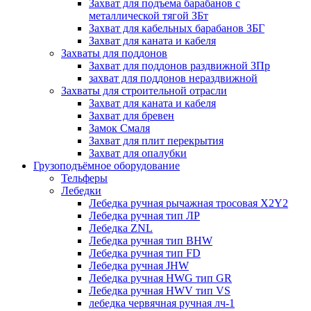
Захват для подъема барабанов с
металлической тягой ЗБт
Захват для кабельных барабанов ЗБГ
Захват для каната и кабеля
Захваты для поддонов
Захват для поддонов раздвижной ЗПр
захват для поддонов нераздвижной
Захваты для строительной отрасли
Захват для каната и кабеля
Захват для бревен
Замок Смаля
Захват для плит перекрытия
Захват для опалубки
Грузоподъёмное оборудование
Тельферы
Лебедки
Лебедка ручная рычажная тросовая X2Y2
Лебедка ручная тип ЛР
Лебедка ZNL
Лебедка ручная тип BHW
Лебедка ручная тип FD
Лебедка ручная JHW
Лебедка ручная HWG тип GR
Лебедка ручная HWV тип VS
лебедка червячная ручная лч-1