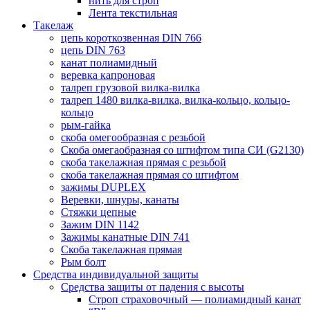
нить для строп
Лента текстильная
Такелаж
цепь короткозвенная DIN 766
цепь DIN 763
канат полиамидный
веревка капроновая
талреп грузовой вилка-вилка
талреп 1480 вилка-вилка, вилка-кольцо, кольцо-
кольцо
рым-гайка
скоба омегообразная с резьбой
Скоба омегаобразная со штифтом типа СИ (G2130)
скоба такелажная прямая с резьбой
скоба такелажная прямая со штифтом
зажимы DUPLEX
Веревки, шнуры, канаты
Стяжки цепные
Зажим DIN 1142
Зажимы канатные DIN 741
Скоба такелажная прямая
Рым болт
Средства индивидуальной защиты
Средства защиты от падения с высоты
Строп страховочный — полиамидный канат