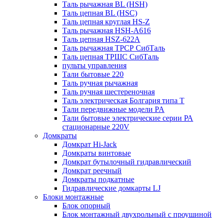
Таль рычажная BL (HSH)
Таль цепная BL (HSC)
Таль цепная круглая HS-Z
Таль рычажная HSH-A616
Таль цепная HSZ-622A
Таль рычажная ТРСР СибТаль
Таль цепная ТРШС СибТаль
пульты управления
Тали бытовые 220
Таль ручная рычажная
Таль ручная шестереночная
Таль электрическая Болгария типа Т
Тали передвижные модели PA
Тали бытовые электрические серии РА
стационарные 220V
Домкраты
Домкрат Hi-Jack
Домкраты винтовые
Домкрат бутылочный гидравлический
Домкрат реечный
Домкраты подкатные
Гидравлические домкарты LJ
Блоки монтажные
Блок опорный
Блок монтажный двухрольный с проушиной