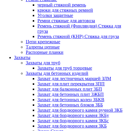
черный стяжной ремень
крюки для стяжных ремней
Уголки защитные
Ремни стяжные для автовоза
Ремень стяжной (Финляндия) Стяжка для
груза
Ремень стяжной (КНР) Стяжка для груза
Цепи крепежные
Талрепы цепные
Распорные планки
Захваты
Захваты для труб
Захваты для труб торцевые
Захваты для бетонных изделий
Захват для лестничных маршей ЗЛМ
Захват для плит перекрытия ЗПП
Захват для балконных плит ЗБП
Захват для бетонных плит ЗЖБП
Захват для бетонных колец ЗБКВ
Захват для бетонных блоков ЗББ
Захват для бордюрного камня ручной ЗКБ
Захват для бордюрного камня ЗКБу
Захват для бордюрного камня ЗКБс
Захват для бордюрного камня ЗКБ