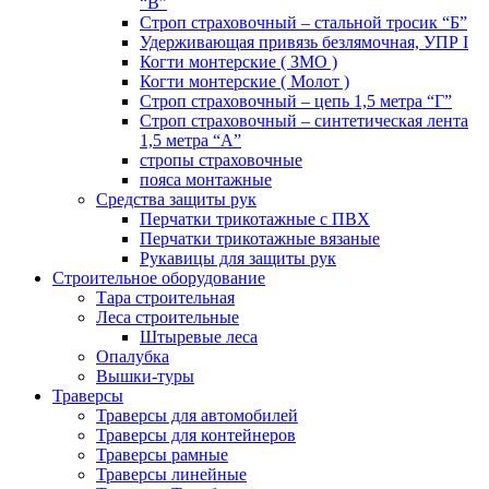
“В”
Строп страховочный – стальной тросик “Б”
Удерживающая привязь безлямочная, УПР I
Когти монтерские ( ЗМО )
Когти монтерские ( Молот )
Строп страховочный – цепь 1,5 метра “Г”
Строп страховочный – синтетическая лента
1,5 метра “А”
стропы страховочные
пояса монтажные
Средства защиты рук
Перчатки трикотажные с ПВХ
Перчатки трикотажные вязаные
Рукавицы для защиты рук
Строительное оборудование
Тара строительная
Леса строительные
Штыревые леса
Опалубка
Вышки-туры
Траверсы
Траверсы для автомобилей
Траверсы для контейнеров
Траверсы рамные
Траверсы линейные