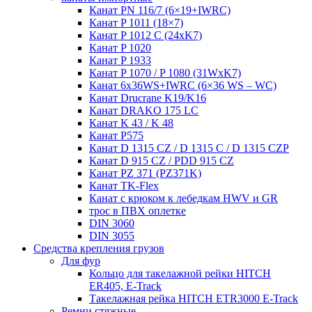
Канат PN 116/7 (6×19+IWRC)
Канат P 1011 (18×7)
Канат P 1012 C (24xK7)
Канат P 1020
Канат P 1933
Канат P 1070 / P 1080 (31WxK7)
Канат 6x36WS+IWRC (6×36 WS – WC)
Канат Drucrane K19/K16
Канат DRAKO 175 LC
Канат K 43 / K 48
Канат P575
Канат D 1315 CZ / D 1315 C / D 1315 CZP
Канат D 915 CZ / PDD 915 CZ
Канат PZ 371 (PZ371K)
Канат TK-Flex
Канат с крюком к лебедкам HWV и GR
трос в ПВХ оплетке
DIN 3060
DIN 3055
Средства крепления грузов
Для фур
Кольцо для такелажной рейки HITCH
ER405, E-Track
Такелажная рейка HITCH ETR3000 E-Track
Ремни стяжные