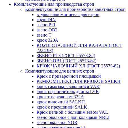
Комплектующие для производства строп
Комплектующие для производства канатных строп
втулка аллюминиевая для строп
коуш DIN
звено Рт1
звено ОВ2
звено Т
крюк 320А
КОУШ СТАЛЬНОЙ ДЛЯ КАНАТА (ГОСТ
2224-93)
ЗВЕНО РТ3 (ГОСТ 25573-82)
ЗВЕНО ОВ1 (ГОСТ 25573-82)
КРЮК ЧАЛОЧНЫЙ ХЛ (ГОСТ 25573-82)
Комплектующие для цепных строп
Крюк с приварочной площадкой
РЕМКОМПЛЕКТ ДЛЯ КРЮКОВ SALKH
крюк самозакрываюшийся VAK
крюк ограничитель длины LYK
крюк с вертлюгом 322A
крюк вилочный SALKH
крюк с проушиной SALK
Крюк цепной с большим зевом VAL
звено овальное с доп кольцами NRLI
звено овальное NOR
звено соединительное LL