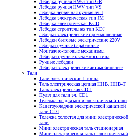
Лебедка ручная HWG тип GR
Лебедка ручная HWV тип VS
лебедка червячная ручная лч-1
Лебедка электрическая тип JM
Лебедка электрическая KCD
Лебедка строительная тип KDJ
лебедки электрические промышленные
Лебедки бытовые электрические 220V
лебедки ручные барабанные
Монтажно-тяговые механизмы
Лебедки ручные рычажного типа
Ручные лебедки
Лебедки электрические автомобильные
Тали
Тали электрические 1 тонна
Таль электрическая цепная ННВ, ННВ-Т
Таль электрическая CD 1
Пульт для тали эл. CD1
Тележка эл. для мини электрической тали
Канатоукладчик электрической канатной
тали CD1
Тележка холостая для мини электрической
тали
Мини электрическая таль стационарная
Мини электрическая таль с электрической