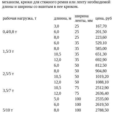
механизм, крюки для стяжного ремня или ленту необходимой
длины и ширины со вшитым в нее крюком.
ширина
рабочая нагрузка, т
длинна, м
цена, руб
ленты, мм
3,0
25
167,70
0,4/0,8 т
6,0
25
201,50
8,0
25
223,60
6,0
35
529,10
8,0
35
585,00
1,5/3 т
10,5
35
651,30
12,0
35
692,90
6,0
50
812,50
8,0
50
904,80
2,5/5 т
10,5
50
1019,20
12,0
50
1088,10
10,5
75
2512,90
3,5/7 т
12,0
75
2636,40
5,0
100
2535,00
6,0
100
2619,50
5/10 т
8,0
100
2788,50