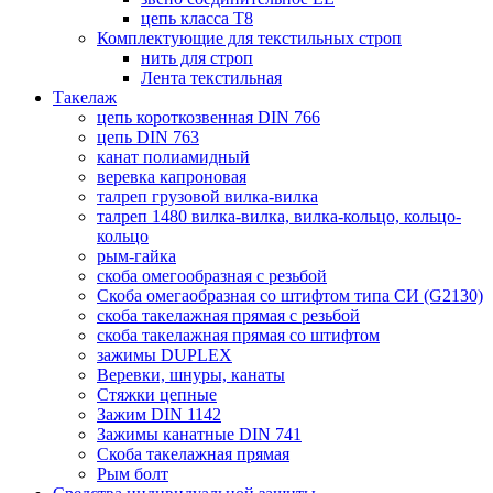
цепь класса Т8
Комплектующие для текстильных строп
нить для строп
Лента текстильная
Такелаж
цепь короткозвенная DIN 766
цепь DIN 763
канат полиамидный
веревка капроновая
талреп грузовой вилка-вилка
талреп 1480 вилка-вилка, вилка-кольцо, кольцо-
кольцо
рым-гайка
скоба омегообразная с резьбой
Скоба омегаобразная со штифтом типа СИ (G2130)
скоба такелажная прямая с резьбой
скоба такелажная прямая со штифтом
зажимы DUPLEX
Веревки, шнуры, канаты
Стяжки цепные
Зажим DIN 1142
Зажимы канатные DIN 741
Скоба такелажная прямая
Рым болт