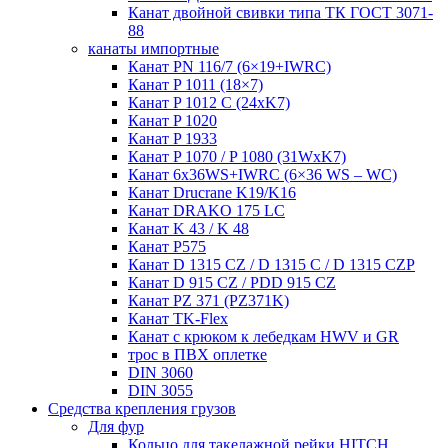
Канат двойной свивки типа ТК ГОСТ 3071-
88
канаты импортные
Канат PN 116/7 (6×19+IWRC)
Канат P 1011 (18×7)
Канат P 1012 C (24xK7)
Канат P 1020
Канат P 1933
Канат P 1070 / P 1080 (31WxK7)
Канат 6x36WS+IWRC (6×36 WS – WC)
Канат Drucrane K19/K16
Канат DRAKO 175 LC
Канат K 43 / K 48
Канат P575
Канат D 1315 CZ / D 1315 C / D 1315 CZP
Канат D 915 CZ / PDD 915 CZ
Канат PZ 371 (PZ371K)
Канат TK-Flex
Канат с крюком к лебедкам HWV и GR
трос в ПВХ оплетке
DIN 3060
DIN 3055
Средства крепления грузов
Для фур
Кольцо для такелажной рейки HITCH