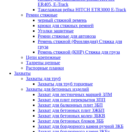
ER405, E-Track
Такелажная рейка HITCH ETR3000 E-Track
Ремни стяжные
черный стяжной ремень
крюки для стяжных ремней
Уголки защитные
Ремни стяжные для автовоза
Ремень стяжной (Финляндия) Стяжка для
груза
Ремень стяжной (КНР) Стяжка для груза
Цепи крепежные
Талрепы цепные
Распорные планки
Захваты
Захваты для труб
Захваты для труб торцевые
Захваты для бетонных изделий
Захват для лестничных маршей ЗЛМ
Захват для плит перекрытия ЗПП
Захват для балконных плит ЗБП
Захват для бетонных плит ЗЖБП
Захват для бетонных колец ЗБКВ
Захват для бетонных блоков ЗББ
Захват для бордюрного камня ручной ЗКБ
Захват для бордюрного камня ЗКБу