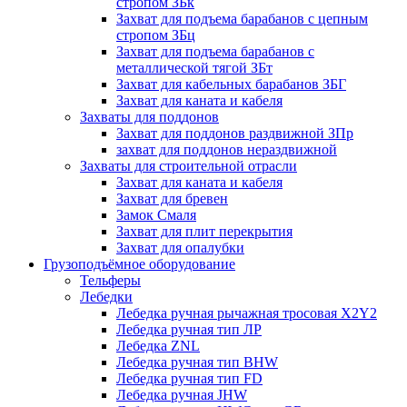
стропом ЗБк
Захват для подъема барабанов с цепным
стропом ЗБц
Захват для подъема барабанов с
металлической тягой ЗБт
Захват для кабельных барабанов ЗБГ
Захват для каната и кабеля
Захваты для поддонов
Захват для поддонов раздвижной ЗПр
захват для поддонов нераздвижной
Захваты для строительной отрасли
Захват для каната и кабеля
Захват для бревен
Замок Смаля
Захват для плит перекрытия
Захват для опалубки
Грузоподъёмное оборудование
Тельферы
Лебедки
Лебедка ручная рычажная тросовая X2Y2
Лебедка ручная тип ЛР
Лебедка ZNL
Лебедка ручная тип BHW
Лебедка ручная тип FD
Лебедка ручная JHW