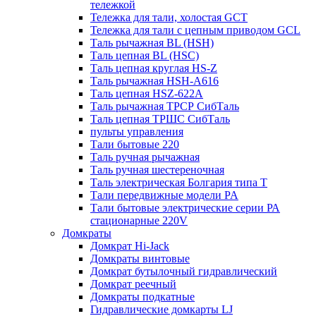
тележкой
Тележка для тали, холостая GCT
Тележка для тали с цепным приводом GCL
Таль рычажная BL (HSH)
Таль цепная BL (HSC)
Таль цепная круглая HS-Z
Таль рычажная HSH-A616
Таль цепная HSZ-622A
Таль рычажная ТРСР СибТаль
Таль цепная ТРШС СибТаль
пульты управления
Тали бытовые 220
Таль ручная рычажная
Таль ручная шестереночная
Таль электрическая Болгария типа Т
Тали передвижные модели PA
Тали бытовые электрические серии РА
стационарные 220V
Домкраты
Домкрат Hi-Jack
Домкраты винтовые
Домкрат бутылочный гидравлический
Домкрат реечный
Домкраты подкатные
Гидравлические домкарты LJ