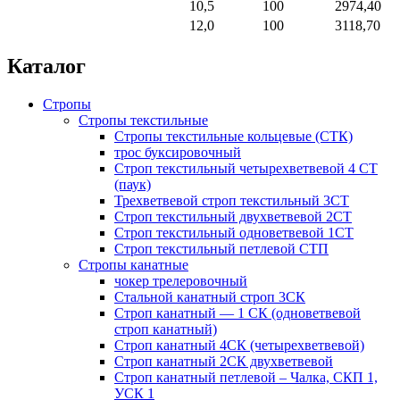
10,5
100
2974,40
12,0
100
3118,70
Каталог
Стропы
Стропы текстильные
Стропы текстильные кольцевые (СТК)
трос буксировочный
Строп текстильный четырехветвевой 4 СТ
(паук)
Трехветвевой строп текстильный 3CT
Строп текстильный двухветвевой 2СТ
Строп текстильный одноветвевой 1СТ
Строп текстильный петлевой СТП
Стропы канатные
чокер трелеровочный
Стальной канатный строп 3СК
Строп канатный — 1 СК (одноветвевой
строп канатный)
Строп канатный 4СК (четырехветвевой)
Строп канатный 2СК двухветвевой
Строп канатный петлевой – Чалка, СКП 1,
УСК 1