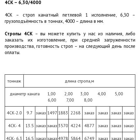
4СК – 6,30/4000
4СК – строп канатный петлевой 1 исполнение, 6,30 –
грузоподъёмность в тоннах, 4000 – длина в мм.
Стропы 4СК
– вы можете купить у нас из наличия, либо
заказать их изготовление, при средней загруженности
производства, готовность строп – на следующий день после
оплаты.
тоннаж
длина стропа,м
диаметр каната 1,00 2,00 3,00 4,00 5,00
6,00 7,00 8,00
4СК-2.0
9.7
заказ
1497
1883
2268
заказ
заказ
заказ
заказ
4СК- 4
13.5
заказ
заказ
3570
4224
4877
заказ
заказ
заказ
4СК- 6.3
16.5
заказ
заказ
4978
5864
6749
заказ
заказ
заказ