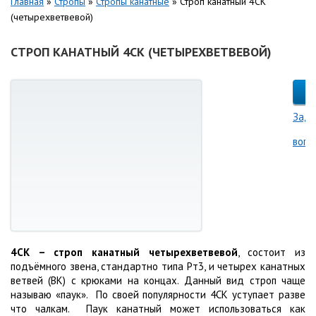
Главная
»
Стропы
»
Стропы канатные
»
Строп канатный 4СК
(четырехветвевой)
СТРОП КАНАТНЫЙ 4СК (ЧЕТЫРЕХВЕТВЕВОЙ)
Зада
вопр
4СК – строп канатный четырехветвевой
, состоит из
подъёмного звена, стандартно типа Рт3, и четырех канатных
ветвей (ВК) с крюками на концах. Данный вид строп чаще
называю «паук». По своей популярности 4СК уступает разве
что чалкам. Паук канатный может использоваться как