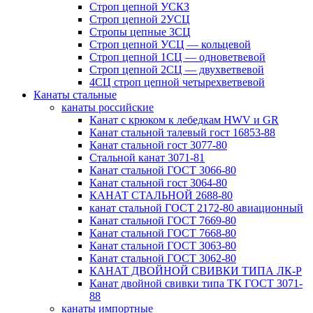
Строп цепной УСКЗ
Строп цепной 2УСЦ
Стропы цепные 3СЦ
Строп цепной УСЦ — кольцевой
Строп цепной 1СЦ — одноветвевой
Строп цепной 2СЦ — двухветвевой
4СЦ строп цепной четырехветвевой
Канаты стальные
канаты российские
Канат с крюком к лебедкам HWV и GR
Канат стальной талевый гост 16853-88
Канат стальной гост 3077-80
Стальной канат 3071-81
Канат стальной ГОСТ 3066-80
Канат стальной гост 3064-80
КАНАТ СТАЛЬНОЙ 2688-80
канат стальной ГОСТ 2172-80 авиационный
Канат стальной ГОСТ 7669-80
Канат стальной ГОСТ 7668-80
Канат стальной ГОСТ 3063-80
Канат стальной ГОСТ 3062-80
КАНАТ ДВОЙНОЙ СВИВКИ ТИПА ЛК-Р
Канат двойной свивки типа ТК ГОСТ 3071-
88
канаты импортные