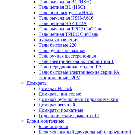
Таль рычажная BL (HSH)
Таль цепная BL (HSC)
Таль цепная круглая HS-Z
Таль рычажная HSH-A616
Таль цепная HSZ-622A
Таль рычажная ТРСР СибТаль
Таль цепная ТРШС СибТаль
пульты управления
Тали бытовые 220
Таль ручная рычажная
Таль ручная шестереночная
Таль электрическая Болгария типа Т
Тали передвижные модели PA
Тали бытовые электрические серии РА
стационарные 220V
Домкраты
Домкрат Hi-Jack
Домкраты винтовые
Домкрат бутылочный гидравлический
Домкрат реечный
Домкраты подкатные
Гидравлические домкарты LJ
Блоки монтажные
Блок опорный
Блок монтажный двухрольный с проушиной