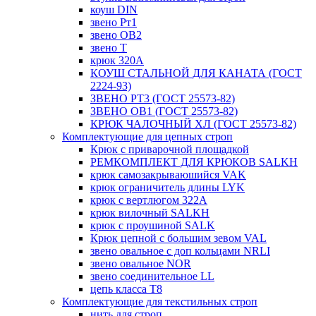
коуш DIN
звено Рт1
звено ОВ2
звено Т
крюк 320А
КОУШ СТАЛЬНОЙ ДЛЯ КАНАТА (ГОСТ
2224-93)
ЗВЕНО РТ3 (ГОСТ 25573-82)
ЗВЕНО ОВ1 (ГОСТ 25573-82)
КРЮК ЧАЛОЧНЫЙ ХЛ (ГОСТ 25573-82)
Комплектующие для цепных строп
Крюк с приварочной площадкой
РЕМКОМПЛЕКТ ДЛЯ КРЮКОВ SALKH
крюк самозакрываюшийся VAK
крюк ограничитель длины LYK
крюк с вертлюгом 322A
крюк вилочный SALKH
крюк с проушиной SALK
Крюк цепной с большим зевом VAL
звено овальное с доп кольцами NRLI
звено овальное NOR
звено соединительное LL
цепь класса Т8
Комплектующие для текстильных строп
нить для строп