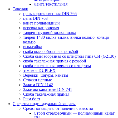
Лента текстильная
Такелаж
цепь короткозвенная DIN 766
цепь DIN 763
канат полиамидный
веревка капроновая
талреп грузовой вилка-вилка
талреп 1480 вилка-вилка, вилка-кольцо, кольцо-
кольцо
рым-гайка
скоба омегообразная с резьбой
Скоба омегаобразная со штифтом типа СИ (G2130)
скоба такелажная прямая с резьбой
скоба такелажная прямая со штифтом
зажимы DUPLEX
Веревки, шнуры, канаты
Стяжки цепные
Зажим DIN 1142
Зажимы канатные DIN 741
Скоба такелажная прямая
Рым болт
Средства индивидуальной защиты
Средства защиты от падения с высоты
Строп страховочный — полиамидный канат
“В”