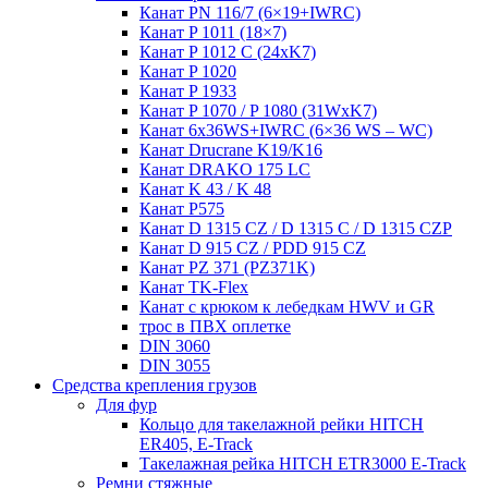
Канат PN 116/7 (6×19+IWRC)
Канат P 1011 (18×7)
Канат P 1012 C (24xK7)
Канат P 1020
Канат P 1933
Канат P 1070 / P 1080 (31WxK7)
Канат 6x36WS+IWRC (6×36 WS – WC)
Канат Drucrane K19/K16
Канат DRAKO 175 LC
Канат K 43 / K 48
Канат P575
Канат D 1315 CZ / D 1315 C / D 1315 CZP
Канат D 915 CZ / PDD 915 CZ
Канат PZ 371 (PZ371K)
Канат TK-Flex
Канат с крюком к лебедкам HWV и GR
трос в ПВХ оплетке
DIN 3060
DIN 3055
Средства крепления грузов
Для фур
Кольцо для такелажной рейки HITCH
ER405, E-Track
Такелажная рейка HITCH ETR3000 E-Track
Ремни стяжные