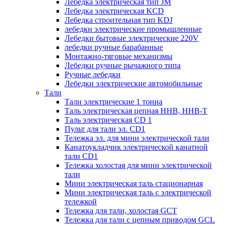
Лебедка электрическая тип JM
Лебедка электрическая KCD
Лебедка строительная тип KDJ
лебедки электрические промышленные
Лебедки бытовые электрические 220V
лебедки ручные барабанные
Монтажно-тяговые механизмы
Лебедки ручные рычажного типа
Ручные лебедки
Лебедки электрические автомобильные
Тали
Тали электрические 1 тонна
Таль электрическая цепная ННВ, ННВ-Т
Таль электрическая CD 1
Пульт для тали эл. CD1
Тележка эл. для мини электрической тали
Канатоукладчик электрической канатной
тали CD1
Тележка холостая для мини электрической
тали
Мини электрическая таль стационарная
Мини электрическая таль с электрической
тележкой
Тележка для тали, холостая GCT
Тележка для тали с цепным приводом GCL