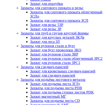
Захват для опалубки
Захваты для сортового проката и рельс
Захваты для сортового проката облегченный
ЗСПо
Захваты для сортового проката ЗСП
Захват для рельс 5ЗР
Захват для рельс ЗР
Захваты для труб и грузов круглой формы
Захват для круглых деталей ЗКДв
Захват для леса ЗЛ
Захваты для рулонов стали и бухт
Захват для бухт проволоки ЗКО
Захват для рулонов стали ЗВР
Захват для рулонов стали облегченный ЗРС2
Захват для рулонов стали ЗРС1
Захваты для сэндвич-панелей
Захват для кровельных сэндвич-панелей
Захват для сэндвич-панелей
Захваты для подъёма листового металла
Захват для подъема листа ЗГЛу
Захваты для подъема листа PDB
Захват для подъема стопки листов PDK
Захват магнитный МГ
Захваты для подъема листа CD
Захват магнитный АМГ