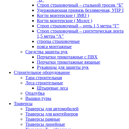
Строп страховочный – стальной тросик “Б”
Удерживающая привязь безлямочная, УПР I
Когти монтерские ( ЗМО )
Когти монтерские ( Молот )
Строп страховочный – цепь 1,5 метра “Г”
Строп страховочный – синтетическая лента
1,5 метра “А”
стропы страховочные
пояса монтажные
Средства защиты рук
Перчатки трикотажные с ПВХ
Перчатки трикотажные вязаные
Рукавицы для защиты рук
Строительное оборудование
Тара строительная
Леса строительные
Штыревые леса
Опалубка
Вышки-туры
Траверсы
Траверсы для автомобилей
Траверсы для контейнеров
Траверсы рамные
Траверсы линейные