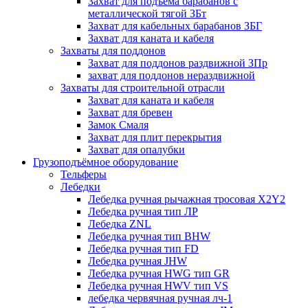
Захват для подъема барабанов с
металлической тягой ЗБт
Захват для кабельных барабанов ЗБГ
Захват для каната и кабеля
Захваты для поддонов
Захват для поддонов раздвижной ЗПр
захват для поддонов нераздвижной
Захваты для строительной отрасли
Захват для каната и кабеля
Захват для бревен
Замок Смаля
Захват для плит перекрытия
Захват для опалубки
Грузоподъёмное оборудование
Тельферы
Лебедки
Лебедка ручная рычажная тросовая X2Y2
Лебедка ручная тип ЛР
Лебедка ZNL
Лебедка ручная тип BHW
Лебедка ручная тип FD
Лебедка ручная JHW
Лебедка ручная HWG тип GR
Лебедка ручная HWV тип VS
лебедка червячная ручная лч-1